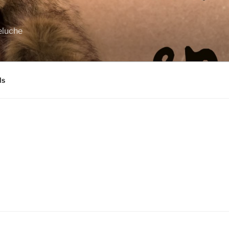
eluche
ls