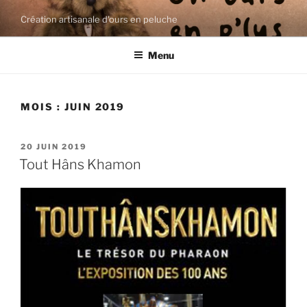
Aller
Création artisanale d'ours en peluche
au
contenu
Menu
principal
MOIS :
JUIN 2019
PUBLIÉ
20 JUIN 2019
LE
Tout Hâns Khamon