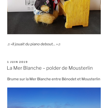
♫ »
Il jouait du piano debout… »♫
PUBLIÉ
1 JUIN 2019
LE
La Mer Blanche – polder de Mousterlin
Brume sur la Mer Blanche entre Bénodet et Mousterlin