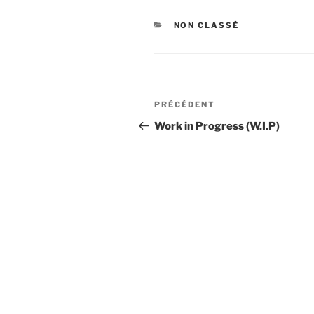
CATÉGORIES
NON CLASSÉ
Navigation
PRÉCÉDENT
Article
de
précédent
Work in Progress (W.I.P)
l’article