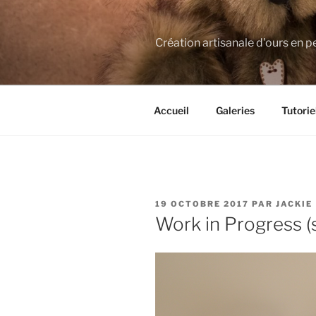
Aller
au
contenu
Création artisanale d'ours en p
principal
Accueil
Galeries
Tutorie
PUBLIÉ
19 OCTOBRE 2017
PAR
JACKIE
LE
Work in Progress (s