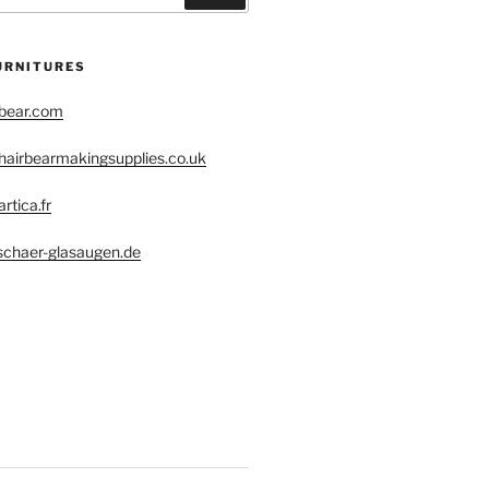
URNITURES
obear.com
hairbearmakingsupplies.co.uk
rtica.fr
schaer-glasaugen.de