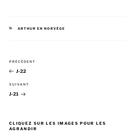
CATÉGORIES
ARTHUR EN NORVÈGE
Navigation
PRÉCÉDENT
Article
de
précédent
J-22
l’article
SUIVANT
Article
suivant
J-21
CLIQUEZ SUR LES IMAGES POUR LES
AGRANDIR