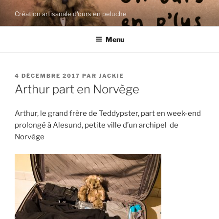
Aller
Création artisanale d'ours en peluche
au
contenu
Menu
principal
PUBLIÉ
4 DÉCEMBRE 2017
PAR
JACKIE
LE
Arthur part en Norvège
Arthur, le grand frère de Teddypster, part en week-end
prolongé à Alesund, petite ville d’un archipel de
Norvège