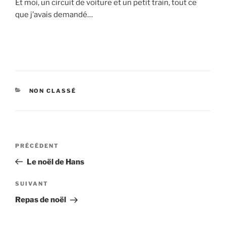
Et moi, un circuit de voiture et un petit train, tout ce
que j’avais demandé…
CATÉGORIES
NON CLASSÉ
Navigation
PRÉCÉDENT
Article
de
précédent
Le noël de Hans
l’article
SUIVANT
Article
suivant
Repas de noël