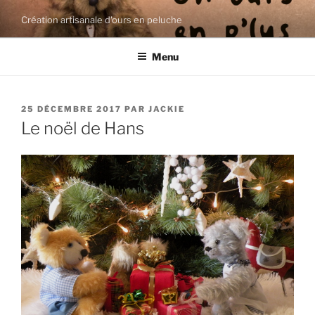
Aller
Création artisanale d'ours en peluche
au
contenu
Menu
principal
PUBLIÉ
25 DÉCEMBRE 2017
PAR
JACKIE
LE
Le noël de Hans