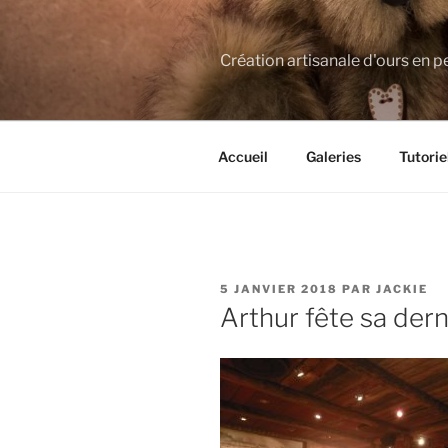
Aller
au
contenu
Création artisanale d'ours en p
principal
Accueil
Galeries
Tutorie
PUBLIÉ
5 JANVIER 2018
PAR
JACKIE
LE
Arthur fête sa der