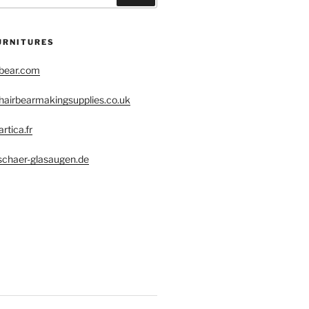
URNITURES
obear.com
hairbearmakingsupplies.co.uk
rtica.fr
schaer-glasaugen.de