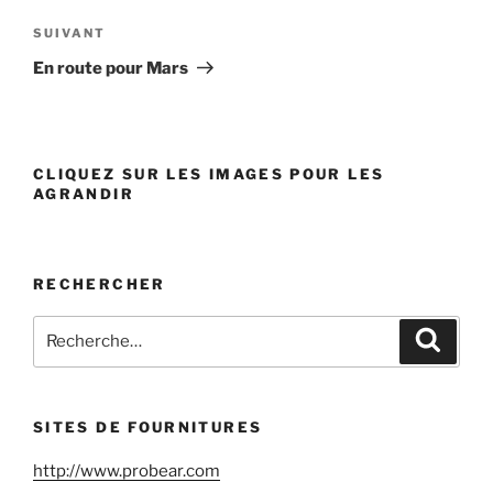
l’article
SUIVANT
Article
suivant
En route pour Mars
CLIQUEZ SUR LES IMAGES POUR LES
AGRANDIR
RECHERCHER
Recherche
Reche
pour
:
SITES DE FOURNITURES
http://www.probear.com