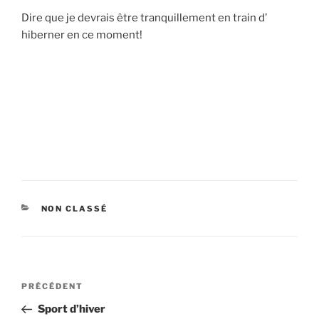
Dire que je devrais être tranquillement en train d’
hiberner en ce moment!
CATÉGORIES
NON CLASSÉ
Navigation
PRÉCÉDENT
Article
de
précédent
Sport d’hiver