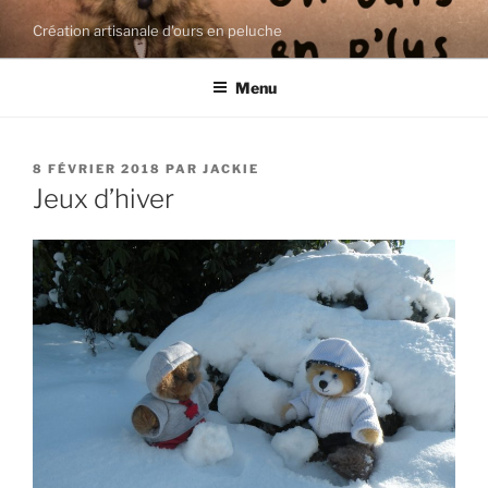
Aller
Création artisanale d'ours en peluche
au
contenu
Menu
principal
PUBLIÉ
8 FÉVRIER 2018
PAR
JACKIE
LE
Jeux d’hiver