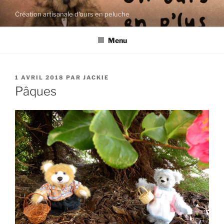
Aller
Création artisanale d'ours en peluche
au
contenu
Menu
principal
PUBLIÉ
1 AVRIL 2018
PAR
JACKIE
LE
Pâques