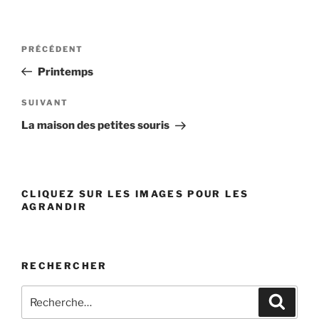
Navigation
PRÉCÉDENT
Article
de
précédent
Printemps
l’article
SUIVANT
Article
suivant
La maison des petites souris
CLIQUEZ SUR LES IMAGES POUR LES
AGRANDIR
RECHERCHER
Recherche
Reche
pour