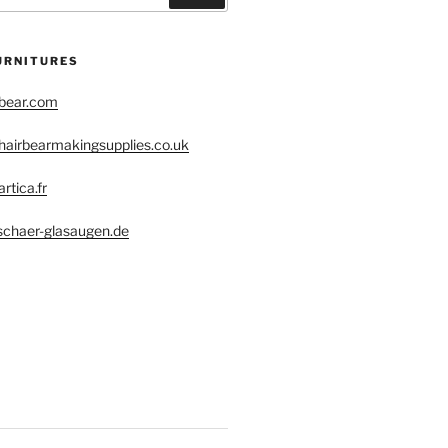
URNITURES
obear.com
hairbearmakingsupplies.co.uk
rtica.fr
schaer-glasaugen.de