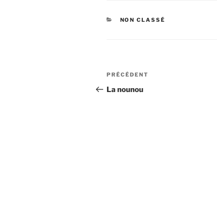
CATÉGORIES
NON CLASSÉ
Navigation
PRÉCÉDENT
Article
de
précédent
La nounou
l’article