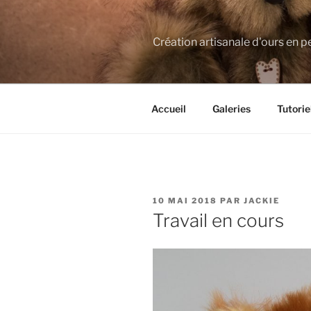
Aller
au
contenu
Création artisanale d'ours en p
principal
Accueil
Galeries
Tutorie
PUBLIÉ
10 MAI 2018
PAR
JACKIE
LE
Travail en cours