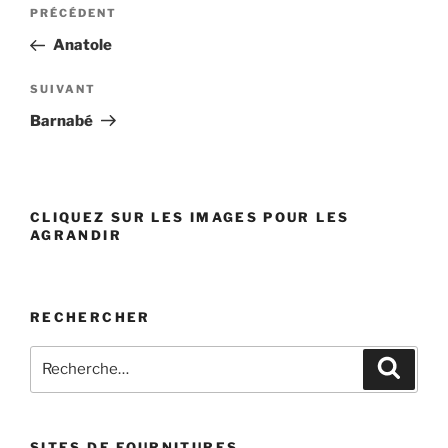
Navigation
PRÉCÉDENT
Article
de
précédent
Anatole
l’article
SUIVANT
Article
suivant
Barnabé
CLIQUEZ SUR LES IMAGES POUR LES
AGRANDIR
RECHERCHER
Recherche
Reche
pour
:
SITES DE FOURNITURES