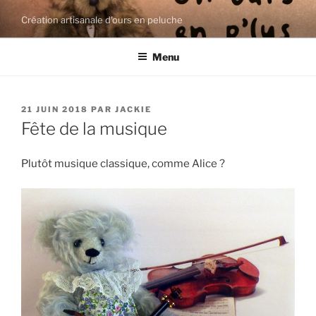
Aller
Création artisanale d'ours en peluche
au
contenu
Menu
principal
PUBLIÉ
21 JUIN 2018
PAR
JACKIE
LE
Fête de la musique
Plutôt musique classique, comme Alice ?