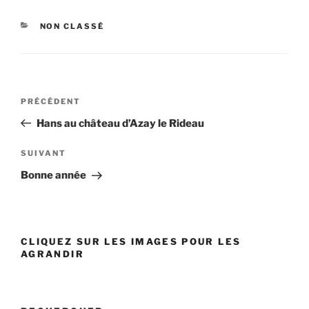
CATÉGORIES
NON CLASSÉ
Navigation
PRÉCÉDENT
Article
de
précédent
Hans au château d’Azay le Rideau
l’article
SUIVANT
Article
suivant
Bonne année
CLIQUEZ SUR LES IMAGES POUR LES
AGRANDIR