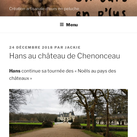
Aller
Création artisanale d'ours en peluche
au
contenu
Menu
principal
PUBLIÉ
24 DÉCEMBRE 2018
PAR
JACKIE
LE
Hans au château de Chenonceau
Hans
continue sa tournée des « Noëls au pays des
châteaux »