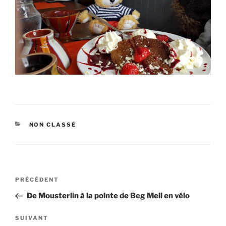
CATÉGORIES
NON CLASSÉ
Navigation
PRÉCÉDENT
Article
de
précédent
De Mousterlin à la pointe de Beg Meil en vélo
l’article
SUIVANT
Article