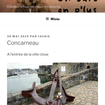
Aller
Création artisanale d'ours en peluche
au
contenu
Menu
principal
PUBLIÉ
30 MAI 2019
PAR
JACKIE
LE
Concarneau
A l’entrée de la ville close