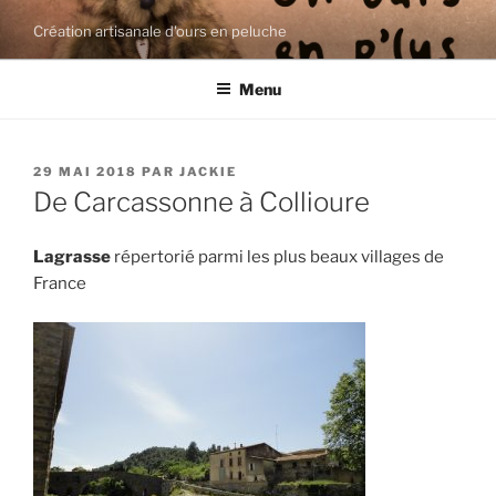
Aller
Création artisanale d'ours en peluche
au
contenu
Menu
principal
PUBLIÉ
29 MAI 2018
PAR
JACKIE
LE
De Carcassonne à Collioure
Lagrasse
répertorié parmi les plus beaux villages de
France