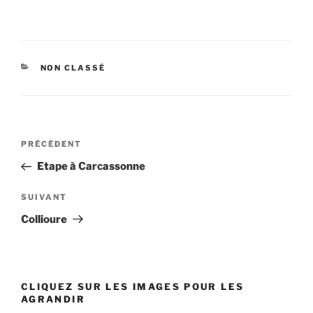
CATÉGORIES
NON CLASSÉ
Navigation
PRÉCÉDENT
Article
de
précédent
Etape à Carcassonne
l’article
SUIVANT
Article
suivant
Collioure
CLIQUEZ SUR LES IMAGES POUR LES
AGRANDIR